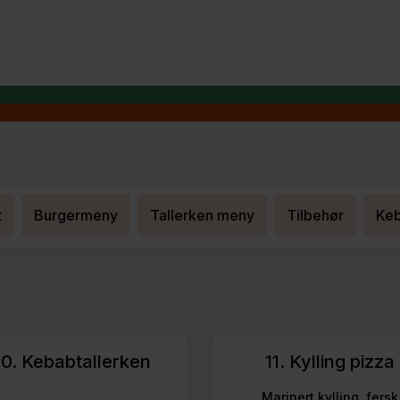
t
Burgermeny
Tallerken meny
Tilbehør
Ke
0. Kebabtallerken
11. Kylling pizza
Marinert kylling, fersk