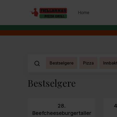
Home
Bestselgere
Pizza
Innbak
Bestselgere
28.
4
Beefcheeseburgertaller