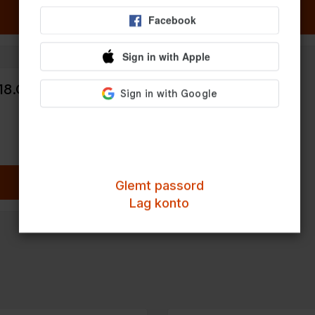
Legg til
Legg til
18.Glutenfri pizza
(30cm)
249,00 kr
Legg til
Glemt passord
Lag konto