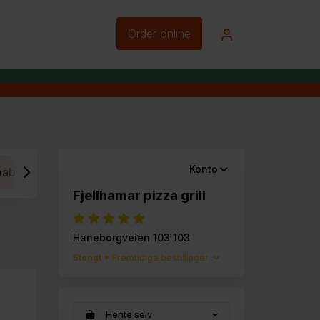
Order online
Konto
bab
Snadder meny
Barnemeny
Noe ekstra?
Fjellhamar pizza grill
Haneborgveien 103 103
Stengt
Fremtidige bestillinger
Hente selv