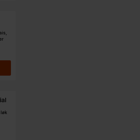
ais,
er
ial
 løk