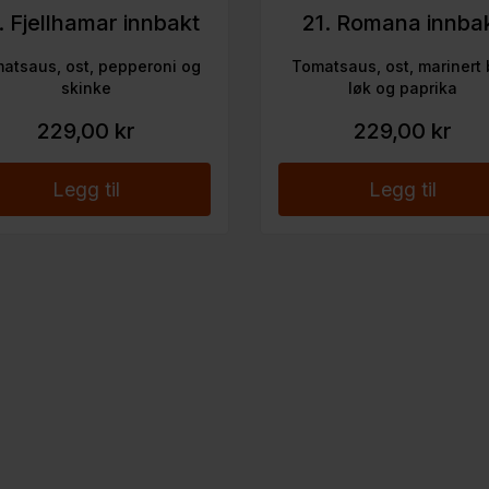
. Fjellhamar innbakt
21. Romana innba
atsaus, ost, pepperoni og
Tomatsaus, ost, marinert b
skinke
løk og paprika
229,00 kr
229,00 kr
Legg til
Legg til