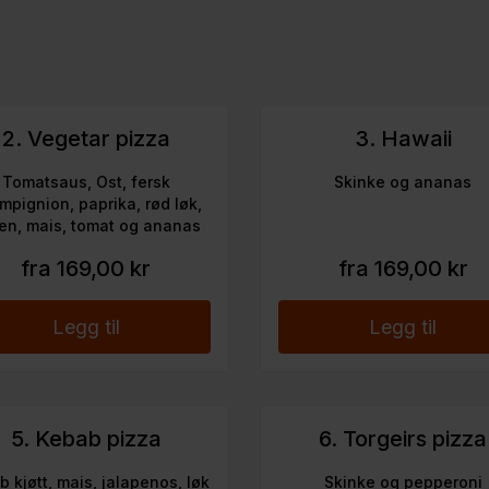
2. Vegetar pizza
3. Hawaii
Tomatsaus, Ost, fersk
Skinke og ananas
mpignion, paprika, rød løk,
ven, mais, tomat og ananas
fra 169,00 kr
fra 169,00 kr
Legg til
Legg til
5. Kebab pizza
6. Torgeirs pizza
 kjøtt, mais, jalapenos, løk
Skinke og pepperoni